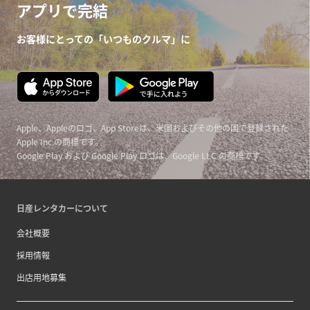
アプリで完結
お客様にとっての「いつものクルマ」に
Apple、Appleのロゴ、App Storeは、米国およびその他の国で登録された
Apple Inc.の商標です。
Google Play および Google Play ロゴは、Google LLC の商標です。
日産レンタカーについて
会社概要
採用情報
出店用地募集