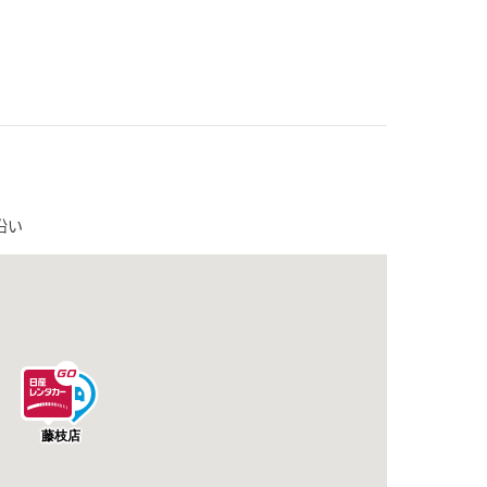
沿い
藤枝店