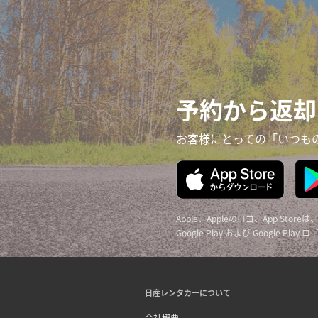
予約から返却
お客様にとっての「いつも
Apple、Appleのロゴ、App Sto
Google Play および Google Pla
日産レンタカーについて
会社概要