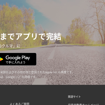
までアプリで完結
のクルマ」に
reは、米国およびその他の国で登録されたApple Inc.の商標です。
y ロゴは、Google LLC の商標です。
関連サイト
よくあるご質問
日産自動車ホームページ