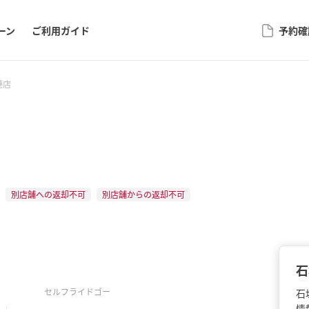
ーン
ご利用ガイド
予約確
港店
別店舗への返却不可
別店舗からの返却不可
石
セルフライドゴー
石
情