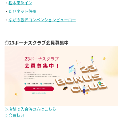
・
松本東急イン
・
たびネット信州
・
ながの観光コンベンションビューロー
◎23ボーナスクラブ会員募集中
▷店舗で入会済の方はこちら
▷会員特典