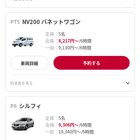
NV200 バネットワゴン
PT5
定員
：
5
名
会員
：
8,217円
〜
/
6時間
一般
：
9,130円
〜
/
6時間
予約する
車両詳細
料金表を見る
シルフィ
P6
定員
：
5
名
会員
：
9,306円
〜
/
6時間
一般
：
10,340円
〜
/
6時間