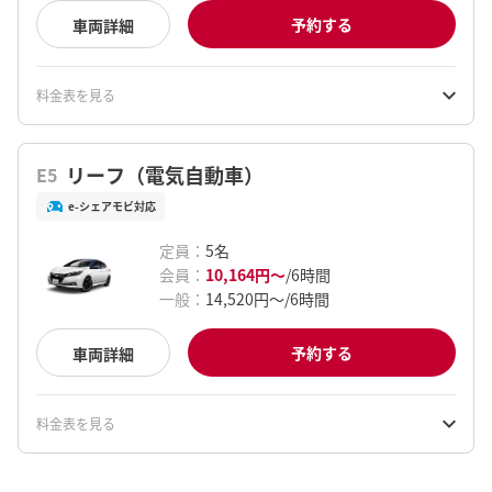
予約する
車両詳細
料金表を見る
リーフ（電気自動車）
E5
e-シェアモビ対応
定員
：
5
名
会員
：
10,164円
〜
/
6時間
一般
：
14,520円
〜
/
6時間
予約する
車両詳細
料金表を見る