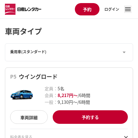
予約
ログイン
車両タイプ
乗用車(スタンダード)
ウイングロード
P5
定員
：
5
名
会員
：
8,217円
〜
/
6時間
一般
：
9,130円
〜
/
6時間
予約する
車両詳細
料金表を見る